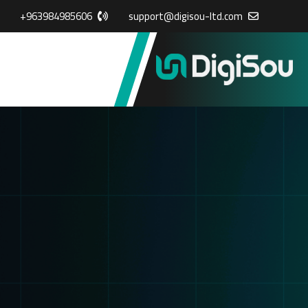
+963984985606
support@digisou-ltd.com